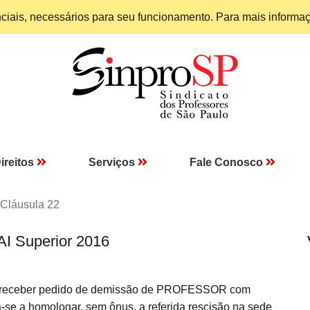
enciais, necessários para seu funcionamento. Para mais informa
ireitos
Serviços
Fale Conosco
Cláusula 22
AI Superior 2016
 receber pedido de demissão de PROFESSOR com
a-se a homologar, sem ônus, a referida rescisão na sede