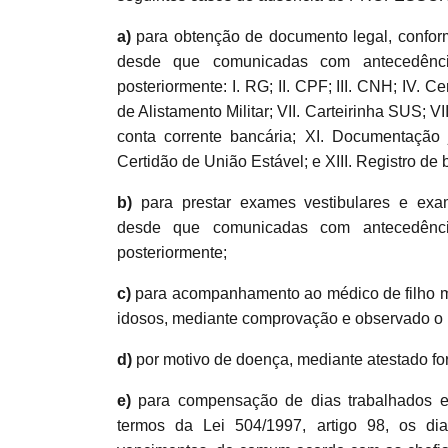
a)
para obtenção de documento legal, conform
desde que comunicadas com antecedênci
posteriormente: I. RG; II. CPF; III. CNH; IV. Ce
de Alistamento Militar; VII. Carteirinha SUS; VI
conta corrente bancária; XI. Documentação j
Certidão de União Estável; e XIII. Registro de 
b)
para prestar exames vestibulares e exa
desde que comunicadas com antecedênci
posteriormente;
c)
para acompanhamento ao médico de filho m
idosos, mediante comprovação e observado o li
d)
por motivo de doença, mediante atestado for
e)
para compensação de dias trabalhados em
termos da Lei 504/1997, artigo 98, os d