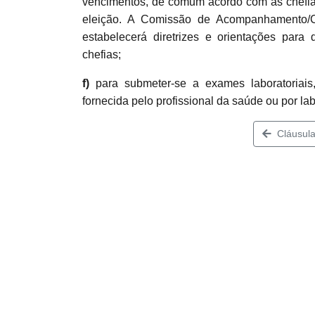
vencimentos, de comum acordo com as chefias 
eleição. A Comissão de Acompanhamento/
estabelecerá diretrizes e orientações pa
chefias;
f)
para submeter-se a exames laboratoriai
fornecida pelo profissional da saúde ou por la
Cláusula