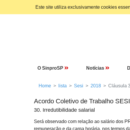
Este site utiliza exclusivamente cookies ess
O SinproSP
Notícias
D
Home
lista
Sesi
2018
Cláusula 
Acordo Coletivo de Trabalho SES
30. Irredutibilidade salarial
Será observado com relação ao salário dos PR
remuneração e da carga horária, nos termos da