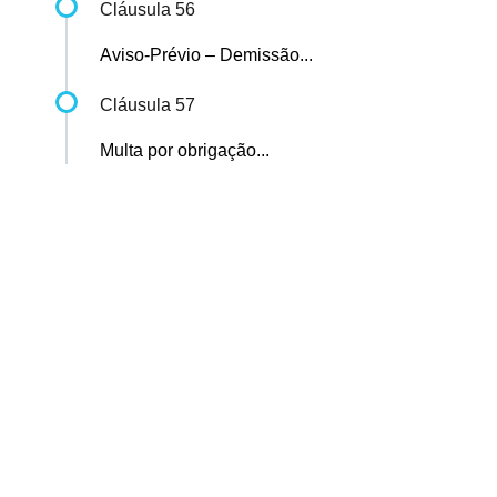
Cláusula 56
Aviso-Prévio – Demissão...
Cláusula 57
Multa por obrigação...
Sindicato dos Professores de São Paulo
R. Borges Lagoa, 208, Vila Clementino, São Paulo / SP - CEP
04038-000