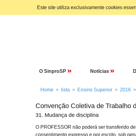
Este site utiliza exclusivamente cookies ess
O SinproSP
Notícias
D
Home
lista
Ensino Superior
2016
Convenção Coletiva de Trabalho 
31. Mudança de disciplina
O PROFESSOR não poderá ser transferido de u
consentimento expresso e por escrito, sob pena