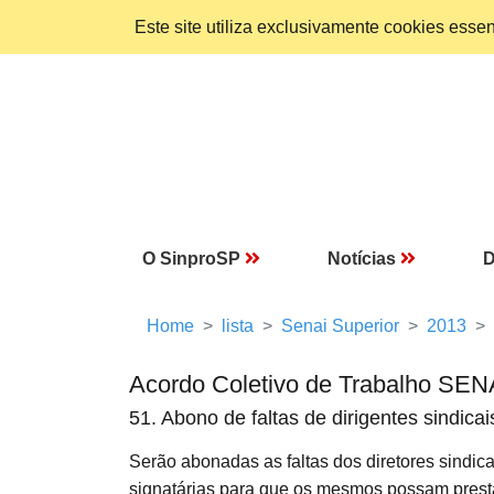
Este site utiliza exclusivamente cookies ess
O SinproSP
Notícias
D
Home
lista
Senai Superior
2013
Acordo Coletivo de Trabalho SEN
51. Abono de faltas de dirigentes sindicai
Serão abonadas as faltas dos diretores sindica
signatárias para que os mesmos possam presta