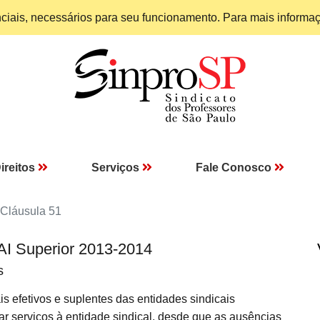
enciais, necessários para seu funcionamento. Para mais informa
ireitos
Serviços
Fale Conosco
Cláusula 51
AI Superior 2013-2014
s
is efetivos e suplentes das entidades sindicais
r serviços à entidade sindical, desde que as ausências