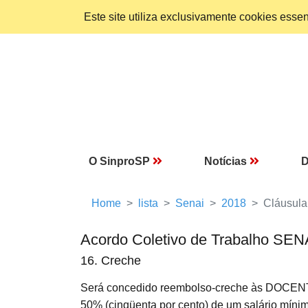
Este site utiliza exclusivamente cookies ess
O SinproSP
Notícias
D
Home
lista
Senai
2018
Cláusula
Acordo Coletivo de Trabalho SEN
16. Creche
Será concedido reembolso-creche às DOCENTE
50% (cinqüenta por cento) de um salário mínim