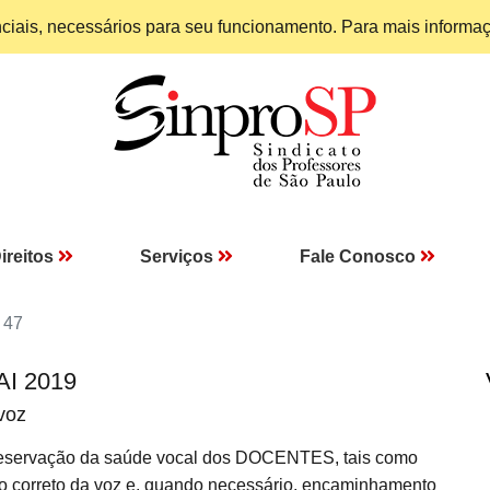
enciais, necessários para seu funcionamento. Para mais informa
ireitos
Serviços
Fale Conosco
 47
AI 2019
voz
eservação da saúde vocal dos DOCENTES, tais como
uso correto da voz e, quando necessário, encaminhamento