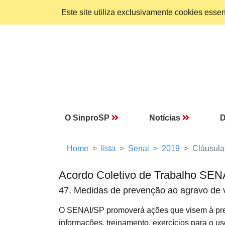
Este site utiliza exclusivamente cookies ess
O SinproSP
Notícias
D
Home
lista
Senai
2019
Cláusula
Acordo Coletivo de Trabalho SEN
47. Medidas de prevenção ao agravo de 
O SENAI/SP promoverá ações que visem à pr
informações, treinamento, exercícios para o 