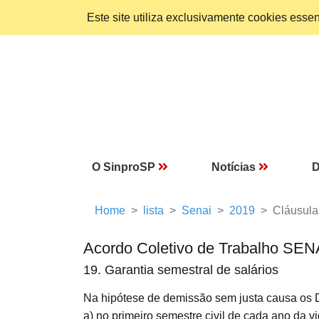
Este site utiliza exclusivamente cookies ess
O SinproSP
Notícias
D
Home
lista
Senai
2019
Cláusula
Acordo Coletivo de Trabalho SEN
19. Garantia semestral de salários
Na hipótese de demissão sem justa causa os
a) no primeiro semestre civil de cada ano da v