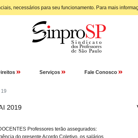
enciais, necessários para seu funcionamento. Para mais informa
ireitos
Serviços
Fale Conosco
 19
AI 2019
 DOCENTES Professores terão assegurados:
igência do presente Acordo Coletivo, os salários