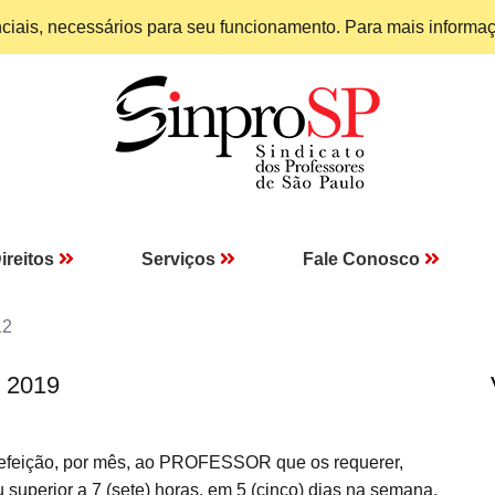
enciais, necessários para seu funcionamento. Para mais informa
ireitos
Serviços
Fale Conosco
12
I 2019
-refeição, por mês, ao PROFESSOR que os requerer,
 superior a 7 (sete) horas, em 5 (cinco) dias na semana.