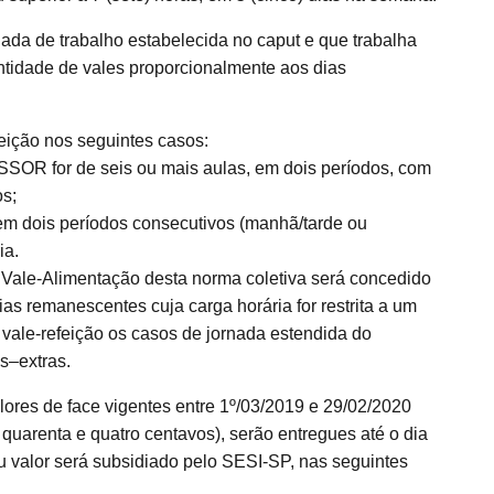
a de trabalho estabelecida no caput e que trabalha
tidade de vales proporcionalmente aos dias
eição nos seguintes casos:
SOR for de seis ou mais aulas, em dois períodos, com
os;
m dois períodos consecutivos (manhã/tarde ou
ia.
a Vale-Alimentação desta norma coletiva será concedido
ias remanescentes cuja carga horária for restrita a um
vale-refeição os casos de jornada estendida do
–extras.
alores de face vigentes entre 1º/03/2019 e 29/02/2020
 quarenta e quatro centavos), serão entregues até o dia
u valor será subsidiado pelo SESI-SP, nas seguintes