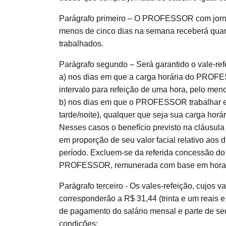
Parágrafo primeiro – O PROFESSOR com jornad
menos de cinco dias na semana receberá quan
trabalhados.
Parágrafo segundo – Será garantido o vale-ref
a) nos dias em que a carga horária do PROFES
intervalo para refeição de uma hora, pelo men
b) nos dias em que o PROFESSOR trabalhar e
tarde/noite), qualquer que seja sua carga horár
Nesses casos o benefício previsto na cláusul
em proporção de seu valor facial relativo aos d
período. Excluem-se da referida concessão do 
PROFESSOR, remunerada com base em horas
Parágrafo terceiro - Os vales-refeição, cujos v
corresponderão a R$ 31,44 (trinta e um reais e
de pagamento do salário mensal e parte de se
condições: