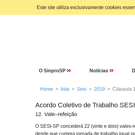
Este site utiliza exclusivamente cookies ess
O SinproSP
Notícias
D
Home
lista
Sesi
2019
Cláusula 
Acordo Coletivo de Trabalho SES
12. Vale–refeição
O SESI-SP concederá 22 (vinte e dois) vales
desde que cumpra jornada de trabalho igual ou