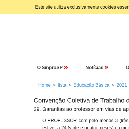
Este site utiliza exclusivamente cookies ess
O SinproSP
Notícias
D
Home
lista
Educação Básica
2021
Convenção Coletiva de Trabalho 
29. Garantias ao professor em vias de a
O PROFESSOR com pelo menos 3 (três)
estiver a 24 (vinte e quatro meses) ou me