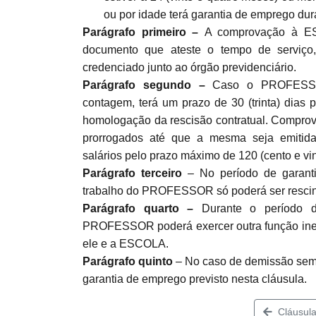
ou por idade terá garantia de emprego dura
Parágrafo primeiro –
A comprovação à ES
documento que ateste o tempo de serviço, 
credenciado junto ao órgão previdenciário.
Parágrafo segundo –
Caso o PROFESSO
contagem, terá um prazo de 30 (trinta) dias 
homologação da rescisão contratual. Comprov
prorrogados até que a mesma seja emitida
salários pelo prazo máximo de 120 (cento e vin
Parágrafo terceiro
– No período de garanti
trabalho do PROFESSOR só poderá ser rescin
Parágrafo quarto –
Durante o período d
PROFESSOR poderá exercer outra função inere
ele e a ESCOLA.
Parágrafo quinto
– No caso de demissão sem j
garantia de emprego previsto nesta cláusula.
Cláusula