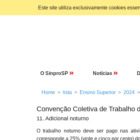
Este site utiliza exclusivamente cookies ess
O SinproSP
Notícias
D
Home
lista
Ensino Superior
2024
Convenção Coletiva de Trabalho 
11. Adicional noturno
O trabalho noturno deve ser pago nas ativ
corresponde a 25% (vinte e cinco por cento) do