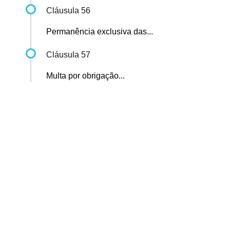
Cláusula 56
Permanência exclusiva das...
Cláusula 57
Multa por obrigação...
Sindicato dos Professores de São Paulo
R. Borges Lagoa, 208, Vila Clementino, São Paulo / SP - CEP