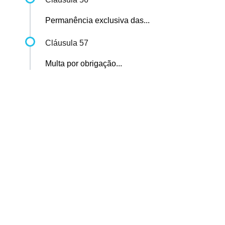
Permanência exclusiva das...
Cláusula 57
Multa por obrigação...
Sindicato dos Professores de São Paulo
R. Borges Lagoa, 208, Vila Clementino, São Paulo / SP - CEP
04038-000