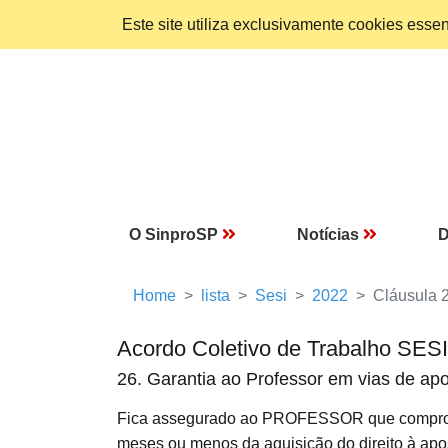
Este site utiliza exclusivamente cookies ess
O SinproSP
Notícias
D
Home
lista
Sesi
2022
Cláusula 
Acordo Coletivo de Trabalho SES
26. Garantia ao Professor em vias de ap
Fica assegurado ao PROFESSOR que comprova
meses ou menos da aquisição do direito à apo