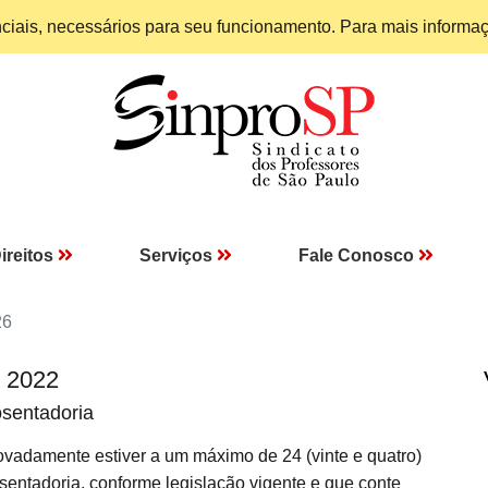
enciais, necessários para seu funcionamento. Para mais informa
ireitos
Serviços
Fale Conosco
26
I 2022
osentadoria
damente estiver a um máximo de 24 (vinte e quatro)
sentadoria, conforme legislação vigente e que conte