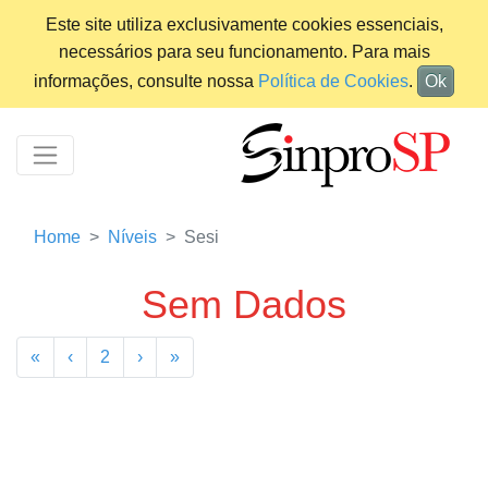
Este site utiliza exclusivamente cookies essenciais,
necessários para seu funcionamento. Para mais
informações, consulte nossa
Política de Cookies
.
Ok
Home
Níveis
Sesi
Sem Dados
«
‹
2
›
»