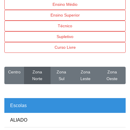
Ensino Médio
Ensino Superior
Técnico
Supletivo
Curso Livre
Centro
Zona
Zona
Zona
Zona
Norte
Sul
Leste
Oeste
Escolas
ALIADO