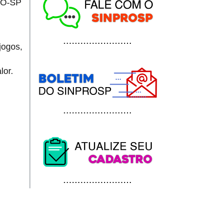
PRO-SP
jogos,
lor.