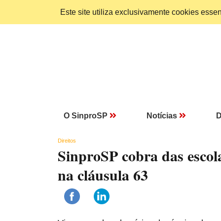
Este site utiliza exclusivamente cookies ess
O SinproSP
Notícias
D
Direitos
SinproSP cobra das escol
na cláusula 63