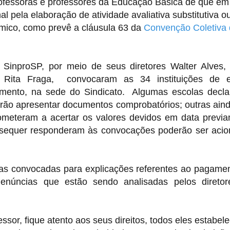
ofessoras e professores da Educação Básica de que em
l pela elaboração de atividade avaliativa substitutiva o
mico, como prevê a cláusula 63 da
Convenção Coletiva 
o SinproSP, por meio de seus diretores Walter Alves, 
Rita Fraga, convocaram as 34 instituições de e
imento, na sede do Sindicato. Algumas escolas decl
rão apresentar documentos comprobatórios; outras ain
meteram a acertar os valores devidos em data previ
e sequer responderam às convocações poderão ser aci
olas convocadas para explicações referentes ao pagame
enúncias que estão sendo analisadas pelos diretor
ssor, fique atento aos seus direitos, todos eles estabel