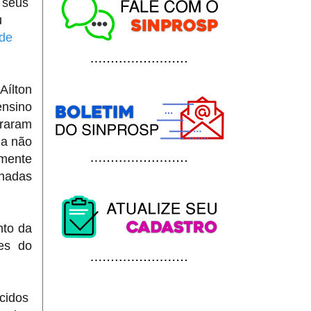
 seus
u
de
Aílton
nsino
araram
da não
amente
onadas
nto da
es do
ecidos