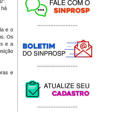
u"
.
 há
la e o
us. Os
ns e a
osição
oras e