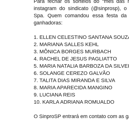
Para fechar os sorteios do “mês das m
instagram do sindicato (@sinprosp), 
Spa. Quem comandou essa festa da sor
ganhadoras:
1.
ELLEN CELESTINO SANTANA SOUZ
2.
MARIANA SALLES KEHL
3.
MÔNICA BORGES MURBACH
4.
RACHEL DE JESUS PAGLIATTO
5.
MARIA NATALIA BARBOZA DA SILVE
6.
SOLANGE CEREZO GALVÃO
7.
TALITA DIAS MIRANDA E SILVA
8.
MARIA APARECIDA MANGINO
9.
LUCIANA REIS
10.
KARLA ADRIANA ROMUALDO
O SinproSP entrará em contato com as g