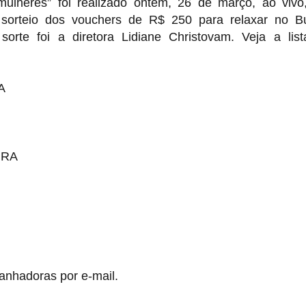
ulheres” foi realizado ontem, 26 de março, ao vivo
o sorteio dos vouchers de R$ 250 para relaxar no 
te foi a diretora Lidiane Christovam. Veja a lis
A
IRA
anhadoras por e-mail.