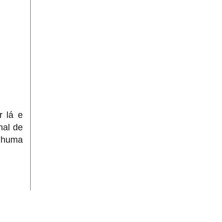
r lá e
nal de
enhuma