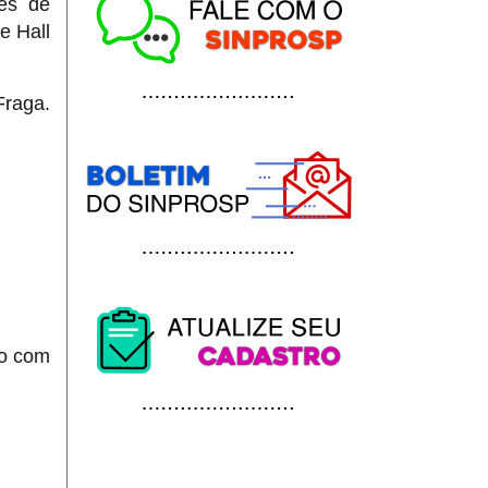
res de
e Hall
Fraga.
to com