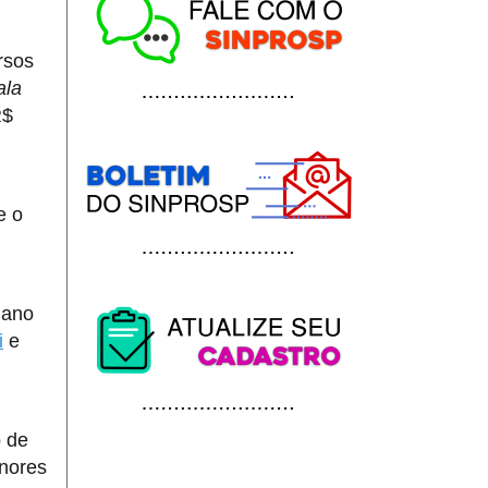
rsos
ala
R$
e o
iano
i
e
o de
nores