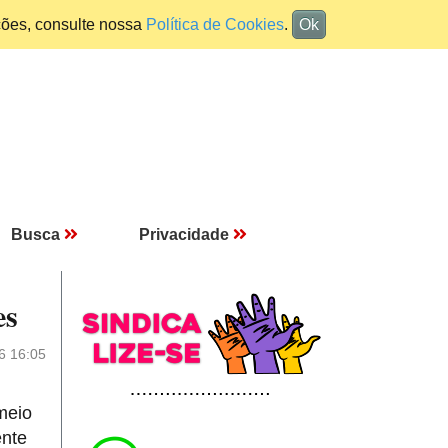
ções, consulte nossa
Política de Cookies
.
Ok
Busca
Privacidade
es
6 16:05
meio
ente