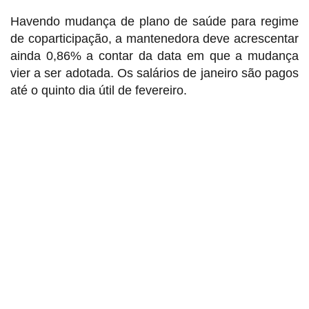
Havendo mudança de plano de saúde para regime
de coparticipação, a mantenedora deve acrescentar
ainda 0,86% a contar da data em que a mudança
vier a ser adotada. Os salários de janeiro são pagos
até o quinto dia útil de fevereiro.
Sindicato dos Professores de São Paulo
R. Borges Lagoa, 208, Vila Clementino, São Paulo / SP - CEP
04038-000