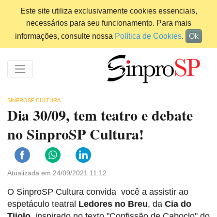
Este site utiliza exclusivamente cookies essenciais,
necessários para seu funcionamento. Para mais
informações, consulte nossa
Política de Cookies
.
Ok
SINPROSP CULTURA
Dia 30/09, tem teatro e debate
no SinproSP Cultura!
Atualizada em 24/09/2021 11:12
O SinproSP Cultura convida você a assistir ao
espetáculo teatral
Ledores no Breu
, da
Cia do
Tijolo
, inspirado
no texto "Confissão de Caboclo" do