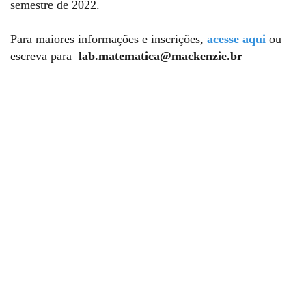
semestre
de
2022.
Para maiores informações e inscrições,
acesse aqui
ou
escreva para
lab.matematica@mackenzie.br
Sindicato dos Professores de São Paulo
R. Borges Lagoa, 208, Vila Clementino, São Paulo / SP - CEP
04038-000
Telefone: 5080-5988