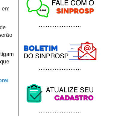
o em
ode
serão
stigam
rque
ore!