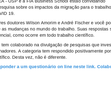
A - USP e a FIA Business School estão convidando
esquisa sobre os impactos da migração para o trabalh
VID 19.
res doutores Wilson Amorim e André Fischer e você p
re as mudanças no mundo do trabalho. Suas respostas 
ncial, como ocorre em todo trabalho científico.
 tem colaborado na divulgação de pesquisas que inve
hadores. A categoria tem respondido positivamente po
fico. Desta vez, não é diferente.
sponder a um questionário on line neste link. Colab