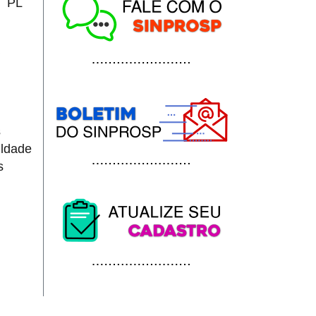
i PL
s
uldade
s