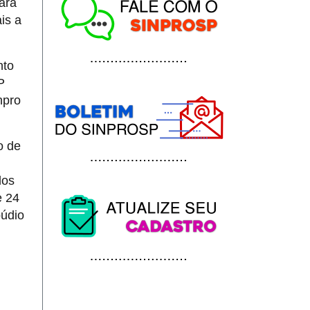
para
is a
nto
P
npro
o de
dos
e 24
púdio