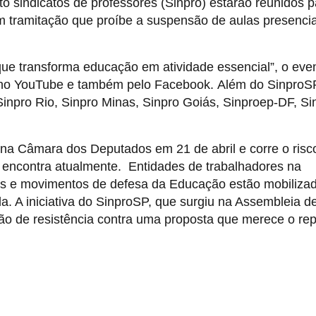
ito sindicatos de professores (Sinpro) estarão reunidos 
em tramitação que proíbe a suspensão de aulas presencia
que transforma educação em atividade essencial”, o eve
P no YouTube e também pelo Facebook. Além do SinproS
 Sinpro Rio, Sinpro Minas, Sinpro Goiás, Sinproep-DF, Si
 na Câmara dos Deputados em 21 de abril e corre o risc
 encontra atualmente. Entidades de trabalhadores na
aís e movimentos de defesa da Educação estão mobiliza
a. A iniciativa do SinproSP, que surgiu na Assembleia d
ação de resistência contra uma proposta que merece o re