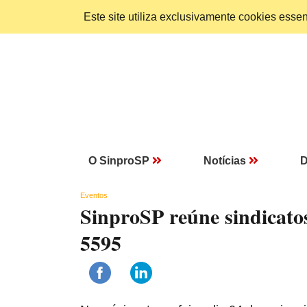
Este site utiliza exclusivamente cookies ess
O SinproSP
Notícias
D
Eventos
SinproSP reúne sindicato
5595