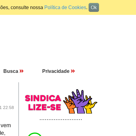
ções, consulte nossa
Política de Cookies
.
Ok
Busca
Privacidade
1 22:58
P vem
de,