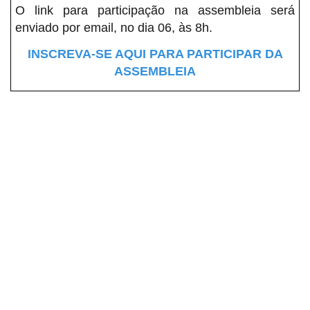
O link para participação na assembleia será
enviado por email, no dia 06, às 8h.
INSCREVA-SE AQUI PARA PARTICIPAR DA
ASSEMBLEIA
Sindicato dos Professores de São Paulo
R. Borges Lagoa, 208, Vila Clementino, São Paulo / SP - CEP
04038-000
Telefone: 5080-5988