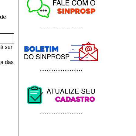
 de
á ser
ta das