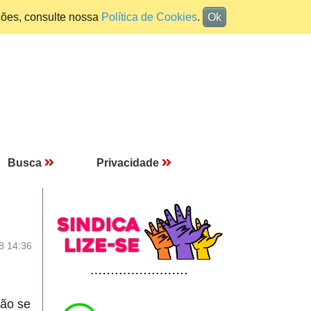
ções, consulte nossa
Política de Cookies
.
Ok
Busca
Privacidade
8 14:36
rão se