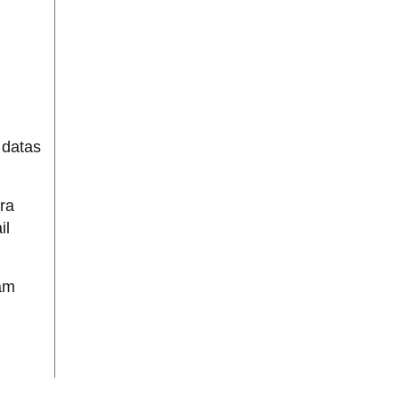
 datas
ra
il
am