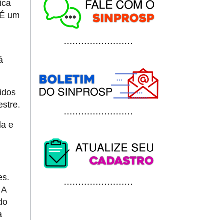
ica
 É um
á
idos
estre.
da e
es.
 A
do
a