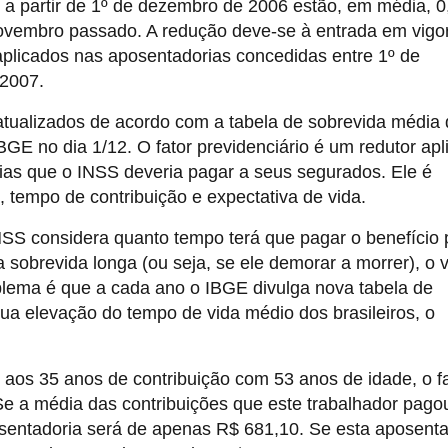
 a partir de 1º de dezembro de 2006 estão, em média, 
ovembro passado. A redução deve-se à entrada em vigo
plicados nas aposentadorias concedidas entre 1º de
2007.
 atualizados de acordo com a tabela de sobrevida média
IBGE no dia 1/12. O fator previdenciário é um redutor ap
rias que o INSS deveria pagar a seus segurados. Ele é
e, tempo de contribuição e expectativa de vida.
INSS considera quanto tempo terá que pagar o benefício 
 sobrevida longa (ou seja, se ele demorar a morrer), o v
blema é que a cada ano o IBGE divulga nova tabela de
ua elevação do tempo de vida médio dos brasileiros, o
os 35 anos de contribuição com 53 anos de idade, o fa
Se a média das contribuições que este trabalhador pago
sentadoria será de apenas R$ 681,10. Se esta aposenta