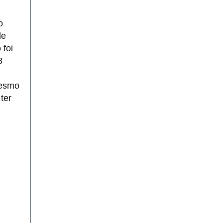
o
de
 foi
8
mesmo
ter