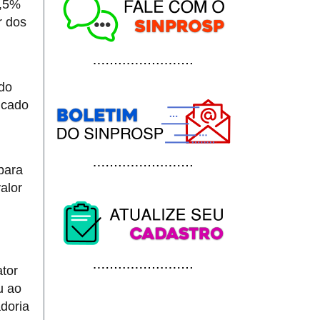
0,5%
r dos
 do
licado
para
alor
tor
u ao
doria