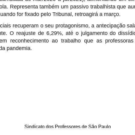
cola. Representa também um passivo trabalhista que a
quando for fixado pelo Tribunal, retroagirá a março.
ais recuperam o seu protagonismo, a antecipação sala
e. O reajuste de 6,29%, até o julgamento do dissídi
em reconhecimento ao trabalho que as professoras
 da pandemia.
Sindicato dos Professores de São Paulo
. Borges Lagoa, 208, Vila Clementino, São Paulo / SP - CEP 04038-0