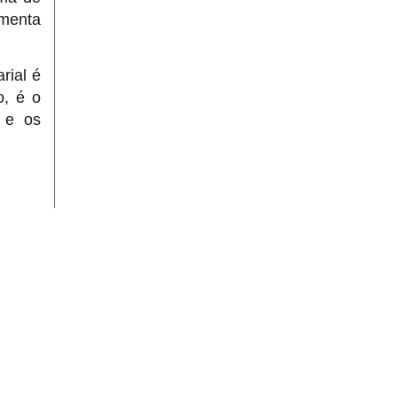
umenta
rial é
o, é o
 e os
00