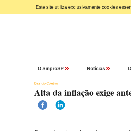
Este site utiliza exclusivamente cookies ess
O SinproSP
Notícias
D
Dissídio Coletivo
Alta da inflação exige an