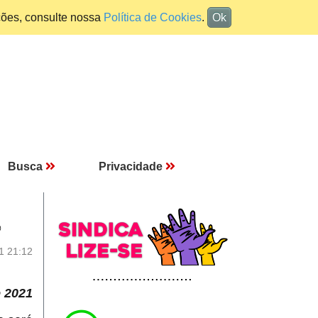
ções, consulte nossa
Política de Cookies
.
Ok
Busca
Privacidade
%
1 21:12
e 2021