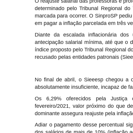
O reajuste salarial das professoras e pr
determinado pelo Tribunal Regional do
marcada para ocorrer. O SinproSP pediu a
em pagar a inflação parcelada em três ve
Diante da escalada inflacionária do
antecipação salarial mínima, até que o d
índice proposto pelo Tribunal Regional do
recusado pelas entidades patronais (Siee
No final de abril, o Sieeesp chegou a 
absolutamente insuficiente, incapaz de fa
Os 6,29% oferecidos pela Justiça
fevereiro/2021, valor próximo do que de
dominante assegura reajuste pela inflaçã
Adiar o pagamento desse percentual sig
dos salários de mais de 10% (inflação 