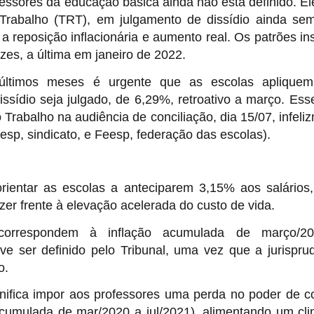
ofessores da educação básica ainda não está definido. El
 Trabalho (TRT), em julgamento de dissídio ainda se
 reposição inflacionária e aumento real. Os patrões in
zes, a última em janeiro de 2022.
s últimos meses é urgente que as escolas aplique
issídio seja julgado, de 6,29%, retroativo a março. Esse
 Trabalho na audiência de conciliação, dia 15/07, infeli
esp, sindicato, e Feesp, federação das escolas).
orientar as escolas a anteciparem 3,15% aos salários,
zer frente à elevação acelerada do custo de vida.
 correspondem à inflação acumulada de março/2
ve ser definido pelo Tribunal, uma vez que a jurispru
o.
nifica impor aos professores uma perda no poder de 
acumulada de mar/2020 a jul/2021), alimentando um cl