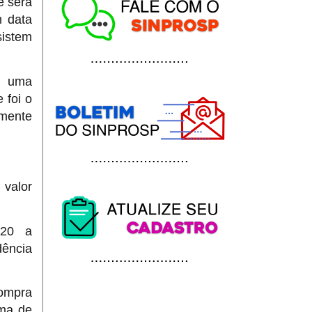
e será
m data
sistem
m uma
 foi o
zmente
 valor
020 a
dência
compra
ima de