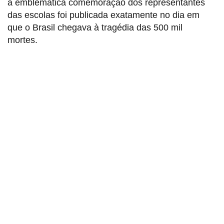
a emblemática comemoração dos representantes
das escolas foi publicada exatamente no dia em
que o Brasil chegava à tragédia das 500 mil
mortes.
Sindicato dos Professores de São Paulo
R. Borges Lagoa, 208, Vila Clementino, São Paulo / SP - CEP
04038-000