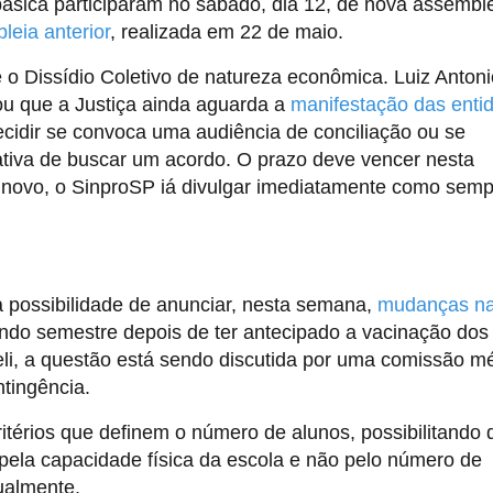
ásica participaram no sábado, dia 12, de nova assembl
leia anterior
, realizada em 22 de maio.
o Dissídio Coletivo de natureza econômica. Luiz Antoni
ou que a Justiça ainda aguarda a
manifestação das enti
cidir se convoca uma audiência de conciliação ou se
ativa de buscar um acordo. O prazo deve vencer nesta
 novo, o SinproSP iá divulgar imediatamente como semp
a possibilidade de anunciar, nesta semana,
mudanças n
ndo semestre depois de ter antecipado a vacinação dos
eli, a questão está sendo discutida por uma comissão m
tingência.
térios que definem o número de alunos, possibilitando 
 pela capacidade física da escola e não pelo número de
ualmente.