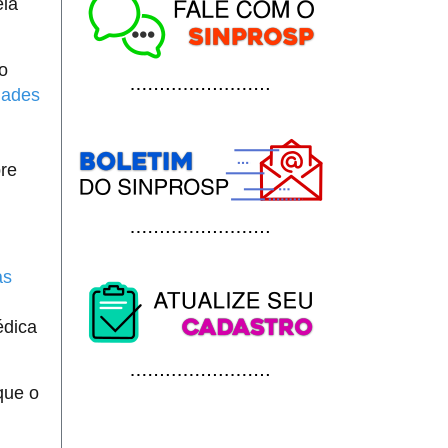
eia
o
dades
re
as
édica
que o