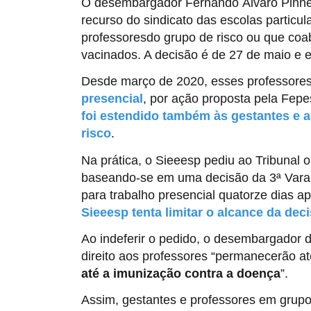
O desembargador Fernando Álvaro Pinhei
recurso do sindicato das escolas particul
professoresdo grupo de risco ou que coa
vacinados. A decisão é de 27 de maio e en
Desde março de 2020, esses professores
presencial
, por ação proposta pela Fep
foi estendido também às gestantes e 
risco
.
Na prática, o Sieeesp pediu ao Tribunal 
baseando-se em uma decisão da 3ª Vara 
para trabalho presencial quatorze dias 
Sieeesp tenta limitar o alcance da dec
Ao indeferir o pedido, o desembargador de
direito aos professores “permanecerão a
até a imunização contra a doença
”.
Assim, gestantes e professores em grup