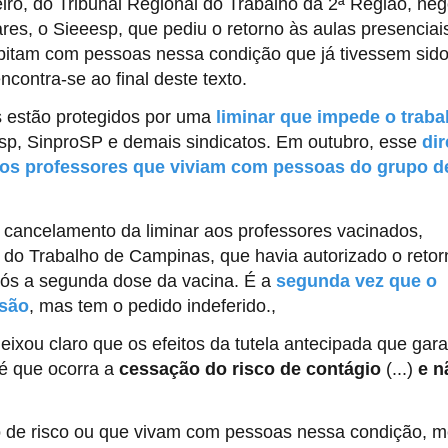
ro, do Tribunal Regional do Trabalho da 2ª Região, ne
ares, o Sieeesp, que pediu o retorno às aulas presenciai
bitam com pessoas nessa condição que já tivessem sid
contra-se ao final deste texto.
 estão protegidos por uma
liminar que impede o traba
esp, SinproSP e demais sindicatos. Em outubro, esse
dir
aos professores que viviam com pessoas do grupo d
o cancelamento da liminar aos professores vacinados,
do Trabalho de Campinas, que havia autorizado o retor
após a segunda dose da vacina. É a
segunda vez que o
isão
, mas tem o pedido indeferido.,
ixou claro que os efeitos da tutela antecipada que gara
té que ocorra a
cessação do risco de contágio
(...)
e n
o de risco ou que vivam com pessoas nessa condição, 