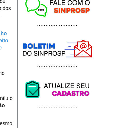
gou
s dos
o
lho
eito
e
no
ntiu o
ão
mesmo