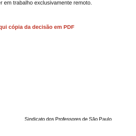
 em trabalho exclusivamente remoto.
qui cópia da decisão em PDF
Sindicato dos Professores de São Paulo
. Borges Lagoa, 208, Vila Clementino, São Paulo / SP - CEP 04038-0
Telefone: 5080-5988