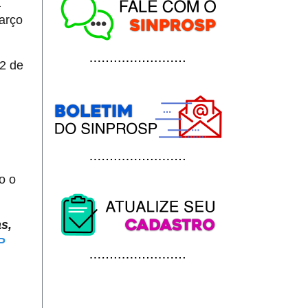
a
arço
2 de
o o
s,
P