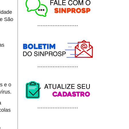
lidade
de São
as
s e o
írus.
a
colas
s