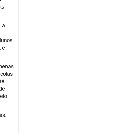
as
, a
alunos
a e
apenas
scolas
té
 de
elo
es,