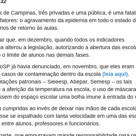
h32
 de Campinas, três privadas e uma pública, é uma fata
 fatores: o agravamento da epidemia em todo o estado 
rios de retorno às aulas.
brar que, em dezembro, quando todos os indicadores
a alterou a legislação, autorizando a abertura das escol
 o limite de alunos nas demais fases.
proSP já havia denunciado, em novembro, que eles eram
 casos de contaminação dentro da escola
(leia aqui)
.
tações patronais – Sieeesp, Abepar, Semesp – os tais
 a aferição da temperatura na escola, o uso de máscara
essem do espaço escolar uma bolha imune à entrada do v
m cumpridas ao invés de deixar nas mãos de cada escol
tivesse se espalhado com tanta velocidade em uma das es
ntre alunos, professores e funcionários.
 parte, que empurravam grande responsabilidade para o