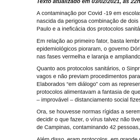
Texto atualizado em 03/02/2021, às 22
A contaminação por Covid -19 em escolas
nascida da perigosa combinação de dois
Paulo e a ineficácia dos protocolos sanitá
Em relação ao primeiro fator, basta lem
epidemiológicos pioraram, o governo Dóri
nas fases vermelha e laranja e ampliando
Quanto aos protocolos sanitários, o Sin
vagos e não previam procedimentos para
Elaborados “em diálogo” com as represen
protocolos alimentavam a fantasia de que
– improvável – distanciamento social fiz
Ora, se houvesse normas rígidas a sere
decidir o que fazer, o vírus talvez não 
de Campinas, contaminando 42 pessoas, e
Além disso, eram protocolos, em grande