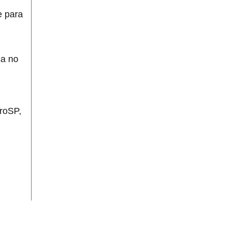
e para
ca no
proSP,