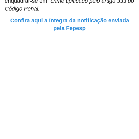
enquadrar-se em
"crime tipificado pelo artigo 333 do
Código Penal.
Confira aqui a íntegra da notificação enviada
pela Fepesp
Sindicato dos Professores de São Paulo
R. Borges Lagoa, 208, Vila Clementino, São Paulo / SP - CEP
04038-000