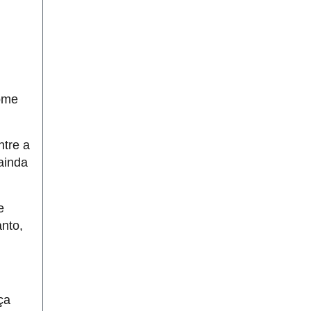
Some
ntre a
ainda
e
anto,
ça