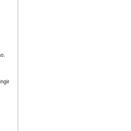
ão.
ngir