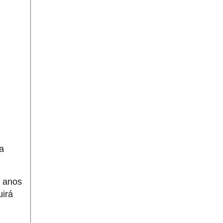
a
0 anos
uirá