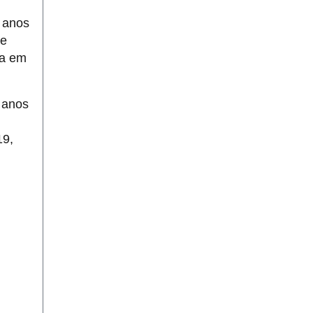
8 anos
de
ta em
 anos
19,