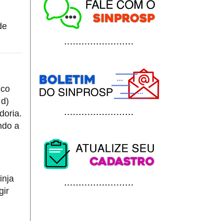
de
nco
 d)
doria.
ndo a
inja
gir