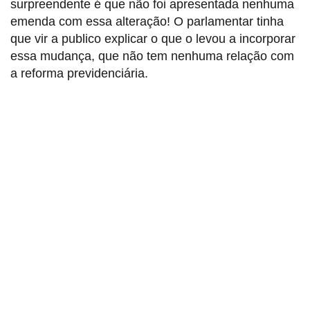
surpreendente é que não foi apresentada nenhuma
emenda com essa alteração! O parlamentar tinha
que vir a publico explicar o que o levou a incorporar
essa mudança, que não tem nenhuma relação com
a reforma previdenciária.
Sindicato dos Professores de São Paulo
R. Borges Lagoa, 208, Vila Clementino, São Paulo / SP - CEP
04038-000
Telefone: 5080-5988