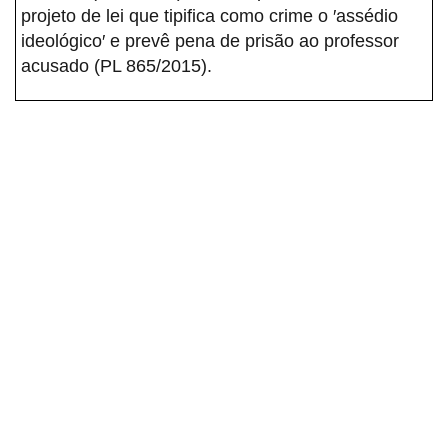
projeto de lei que tipifica como crime o ′assédio
ideológico′ e prevê pena de prisão ao professor
acusado (PL 865/2015).
Sindicato dos Professores de São Paulo
R. Borges Lagoa, 208, Vila Clementino, São Paulo / SP - CEP
04038-000
Telefone: 5080-5988
Copyright © 2026 SinproSP